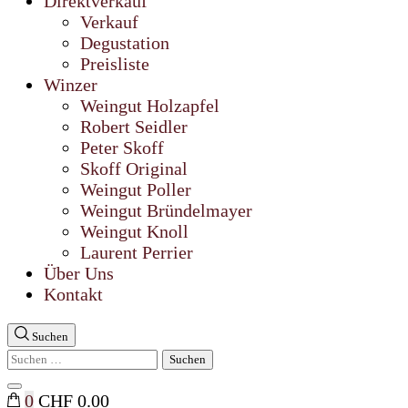
Direktverkauf
Verkauf
Degustation
Preisliste
Winzer
Weingut Holzapfel
Robert Seidler
Peter Skoff
Skoff Original
Weingut Poller
Weingut Bründelmayer
Weingut Knoll
Laurent Perrier
Über Uns
Kontakt
Suchen
Suchen
nach:
Suche
0
CHF 0.00
schließen