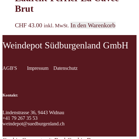
Brut
CHF
43.00
In den Warenkorb
inkl. MwSt.
Weindepot Südburgenland GmbH
AGB'S
Impressum
Datenschutz
Kontakt:
Lindenstrasse 36, 9443 Widnau
+41 79 267 35 53
weindepot@suedburgenland.ch