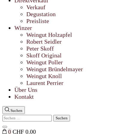
Direktverkauf
Verkauf
Degustation
Preisliste
Winzer
Weingut Holzapfel
Robert Seidler
Peter Skoff
Skoff Original
Weingut Poller
Weingut Bründelmayer
Weingut Knoll
Laurent Perrier
Über Uns
Kontakt
Suchen
Suchen
nach:
Suche
0
CHF 0.00
schließen