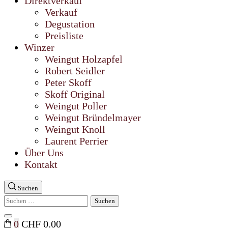
Direktverkauf
Verkauf
Degustation
Preisliste
Winzer
Weingut Holzapfel
Robert Seidler
Peter Skoff
Skoff Original
Weingut Poller
Weingut Bründelmayer
Weingut Knoll
Laurent Perrier
Über Uns
Kontakt
Suchen
Suchen
nach:
Suche
0
CHF 0.00
schließen