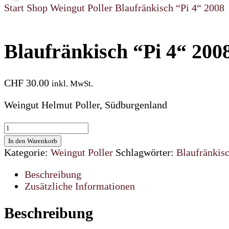
Start
Shop
Weingut Poller
Blaufränkisch “Pi 4“ 2008
Blaufränkisch “Pi 4“ 200
CHF
30.00
inkl. MwSt.
Weingut Helmut Poller, Südburgenland
Blaufränkisch
“Pi
In den Warenkorb
4“
Kategorie:
Weingut Poller
Schlagwörter:
Blaufränkis
2008
Menge
Beschreibung
Zusätzliche Informationen
Beschreibung