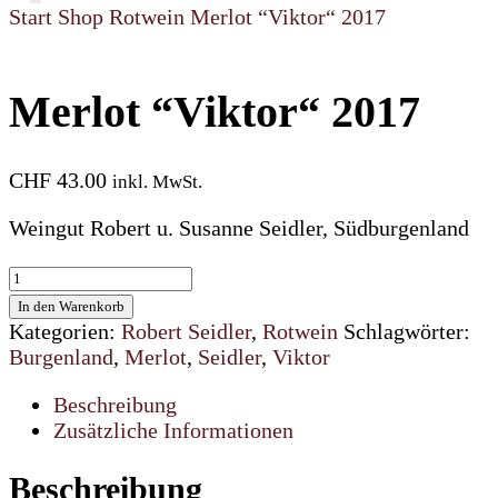
Start
Shop
Rotwein
Merlot “Viktor“ 2017
Merlot “Viktor“ 2017
CHF
43.00
inkl. MwSt.
Weingut Robert u. Susanne Seidler, Südburgenland
Merlot
“Viktor“
In den Warenkorb
2017
Kategorien:
Robert Seidler
,
Rotwein
Schlagwörter:
Menge
Burgenland
,
Merlot
,
Seidler
,
Viktor
Beschreibung
Zusätzliche Informationen
Beschreibung