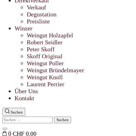
Direktverkauf
Verkauf
Degustation
Preisliste
Winzer
Weingut Holzapfel
Robert Seidler
Peter Skoff
Skoff Original
Weingut Poller
Weingut Bründelmayer
Weingut Knoll
Laurent Perrier
Über Uns
Kontakt
Suchen
Suchen
nach:
Suche
0
CHF 0.00
schließen