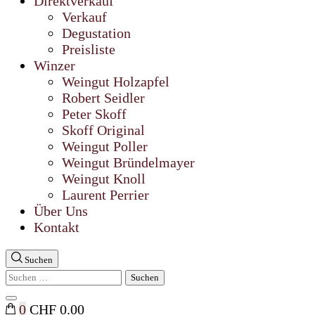
Direktverkauf
Verkauf
Degustation
Preisliste
Winzer
Weingut Holzapfel
Robert Seidler
Peter Skoff
Skoff Original
Weingut Poller
Weingut Bründelmayer
Weingut Knoll
Laurent Perrier
Über Uns
Kontakt
Suchen
Suchen
nach:
Suche
0
CHF 0.00
schließen