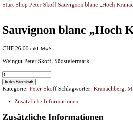
Start
Shop
Peter Skoff
Sauvignon blanc „Hoch Krana
Sauvignon blanc „Hoch 
CHF
26.00
inkl. MwSt.
Weingut Peter Skoff, Südsteiermark
Sauvignon
blanc
In den Warenkorb
"Hoch
Kategorie:
Peter Skoff
Schlagwörter:
Kranachberg
,
M
Kranachberg"
2021
Zusätzliche Informationen
Menge
Zusätzliche Informationen