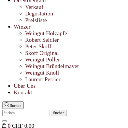
Direktverkauf
Verkauf
Degustation
Preisliste
Winzer
Weingut Holzapfel
Robert Seidler
Peter Skoff
Skoff Original
Weingut Poller
Weingut Bründelmayer
Weingut Knoll
Laurent Perrier
Über Uns
Kontakt
Suchen
Suchen
nach:
Suche
0
CHF 0.00
schließen