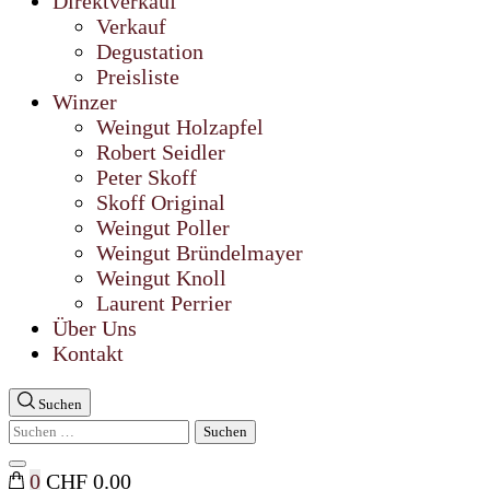
Direktverkauf
Verkauf
Degustation
Preisliste
Winzer
Weingut Holzapfel
Robert Seidler
Peter Skoff
Skoff Original
Weingut Poller
Weingut Bründelmayer
Weingut Knoll
Laurent Perrier
Über Uns
Kontakt
Suchen
Suchen
nach:
Suche
0
CHF 0.00
schließen