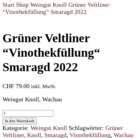
Start
Shop
Weingut Knoll
Grüner Veltliner
“Vinothekfüllung“ Smaragd 2022
Grüner Veltliner
“Vinothekfüllung“
Smaragd 2022
CHF
79.00
inkl. MwSt.
Weingut Knoll, Wachau
Grüner
Veltliner
In den Warenkorb
“Vinothekfüllung“
Kategorie:
Weingut Knoll
Schlagwörter:
Grüner
Smaragd
Veltliner
,
Knoll
,
Smaragd
,
Vinothekfüllung
,
Wachau