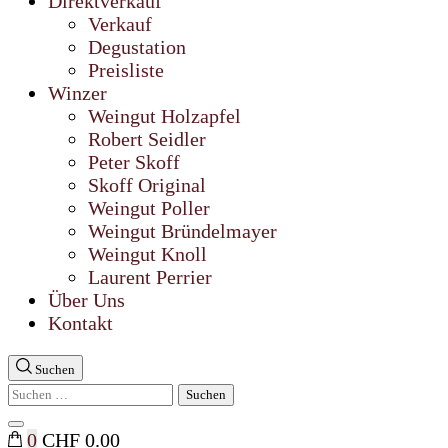
Direktverkauf
Verkauf
Degustation
Preisliste
Winzer
Weingut Holzapfel
Robert Seidler
Peter Skoff
Skoff Original
Weingut Poller
Weingut Bründelmayer
Weingut Knoll
Laurent Perrier
Über Uns
Kontakt
Suchen
Suchen
nach:
Suche
0
CHF 0.00
schließen