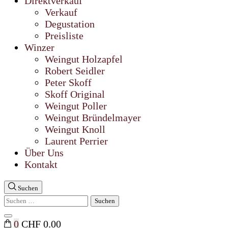
Direktverkauf
Verkauf
Degustation
Preisliste
Winzer
Weingut Holzapfel
Robert Seidler
Peter Skoff
Skoff Original
Weingut Poller
Weingut Bründelmayer
Weingut Knoll
Laurent Perrier
Über Uns
Kontakt
Suchen
Suchen
nach:
Suche
0
CHF 0.00
schließen