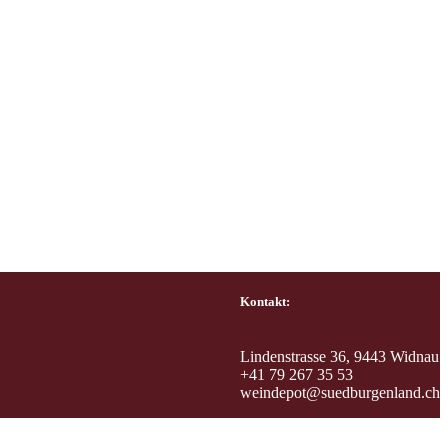
Kontakt:
Lindenstrasse 36, 9443 Widnau
+41 79 267 35 53
weindepot@suedburgenland.ch