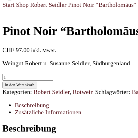
Start
Shop
Robert Seidler
Pinot Noir “Bartholomäus
Pinot Noir “Bartholomä
CHF
97.00
inkl. MwSt.
Weingut Robert u. Susanne Seidler, Südburgenland
Pinot
Noir
In den Warenkorb
“Bartholomäus“
Kategorien:
Robert Seidler
,
Rotwein
Schlagwörter:
Ba
2017
-
Beschreibung
Magnum
Zusätzliche Informationen
Menge
Beschreibung