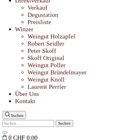
Direktverkauf
Verkauf
Degustation
Preisliste
Winzer
Weingut Holzapfel
Robert Seidler
Peter Skoff
Skoff Original
Weingut Poller
Weingut Bründelmayer
Weingut Knoll
Laurent Perrier
Über Uns
Kontakt
Suchen
Suchen
nach:
Suche
0
CHF 0.00
schließen