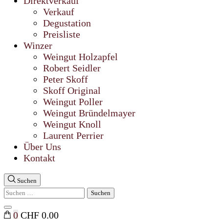
Direktverkauf
Verkauf
Degustation
Preisliste
Winzer
Weingut Holzapfel
Robert Seidler
Peter Skoff
Skoff Original
Weingut Poller
Weingut Bründelmayer
Weingut Knoll
Laurent Perrier
Über Uns
Kontakt
Suchen
Suchen
nach:
Suche
0
CHF 0.00
schließen